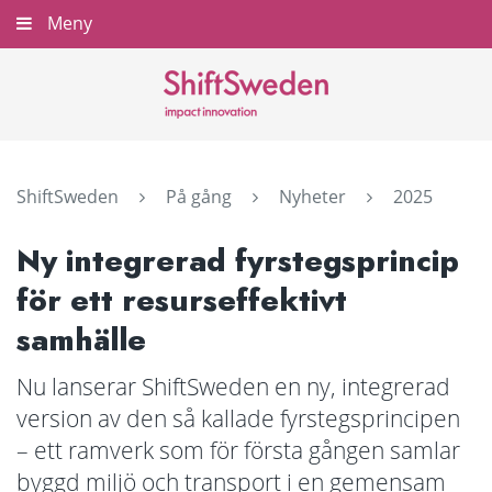
Gå
Meny
Stäng
till
innehållet
ShiftSweden
På gång
Nyheter
2025
Ny integrerad fyrstegsprincip
för ett resurseffektivt
samhälle
Nu lanserar ShiftSweden en ny, integrerad
version av den så kallade fyrstegsprincipen
– ett ramverk som för första gången samlar
byggd miljö och transport i en gemensam