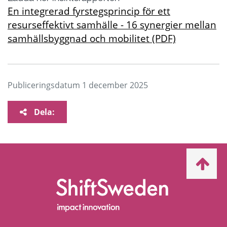
En integrerad fyrstegsprincip för ett
resurseffektivt samhälle - 16 synergier mellan
samhällsbyggnad och mobilitet (PDF)
Publiceringsdatum
1 december 2025
Dela:
Ta
mig
till
topp