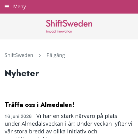
Gå
Meny
Stäng
till
innehållet
ShiftSweden
På gång
Nyheter
Träffa oss i Almedalen!
Vi har en stark närvaro på plats
16 juni 2026
under Almedalsveckan i år! Under veckan lyfter vi
vår stora bredd av olika initiativ och