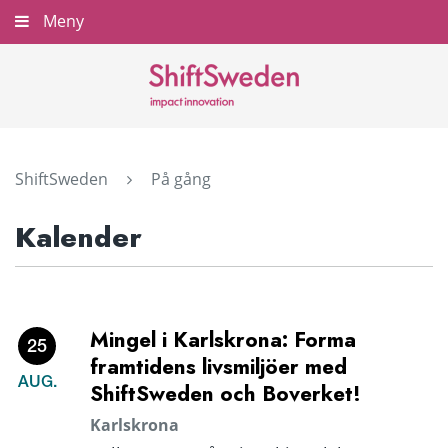
Gå
Meny
Stäng
till
innehållet
ShiftSweden
På gång
Kalender
Mingel i Karlskrona: Forma
25
framtidens livsmiljöer med
AUG.
ShiftSweden och Boverket!
Karlskrona