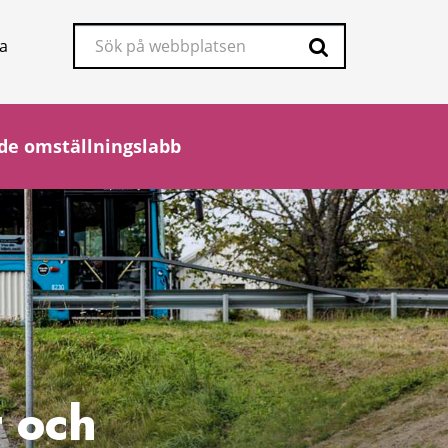
Sök
a
på
Sök
webbplatsen
de omställningslabb
t och