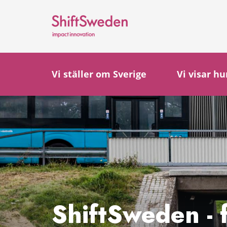
Gå
Stäng
till
innehållet
Vi ställer om Sverige
Vi visar hu
ShiftSweden - 