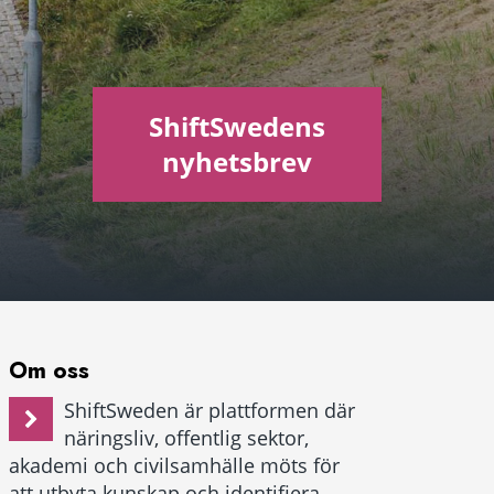
ShiftSwedens
nyhetsbrev
Om oss
ShiftSweden är plattformen där
näringsliv, offentlig sektor,
akademi och civilsamhälle möts för
att utbyta kunskap och identifiera