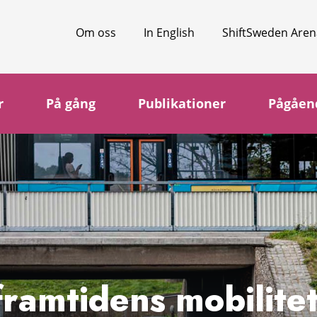
Om oss
In English
ShiftSweden Aren
r
På gång
Publikationer
Pågåen
framtidens mobilite